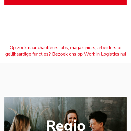
Op zoek naar chauffeurs jobs, magazijniers, arbeiders of
gelijkaardige functies? Bezoek ons op Work in Logistics nu!
Regio