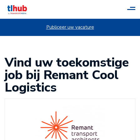
Tog
navi
Publiceer uw vacature
Vind uw toekomstige
job bij Remant Cool
Logistics