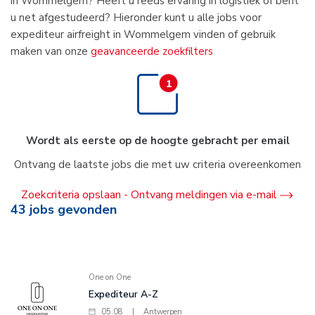
in Wommelgem? Heeft u reeds ervaring in logistiek of bent
u net afgestudeerd? Hieronder kunt u alle jobs voor
expediteur airfreight in Wommelgem vinden of gebruik
maken van onze
geavanceerde zoekfilters
Wordt als eerste op de hoogte gebracht per email
Ontvang de laatste jobs die met uw criteria overeenkomen
Zoekcriteria opslaan - Ontvang meldingen via e-mail
43
jobs gevonden
One on One
Expediteur A-Z
05.08
|
Antwerpen