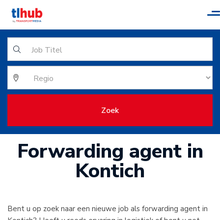
T
n
Zoek
Forwarding agent in
Kontich
Bent u op zoek naar een nieuwe job als forwarding agent in