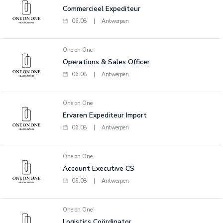
Commercieel Expediteur
06.08
|
Antwerpen
One on One
Operations & Sales Officer
06.08
|
Antwerpen
One on One
Ervaren Expediteur Import
06.08
|
Antwerpen
One on One
Account Executive CS
06.08
|
Antwerpen
One on One
Logistics Coördinator